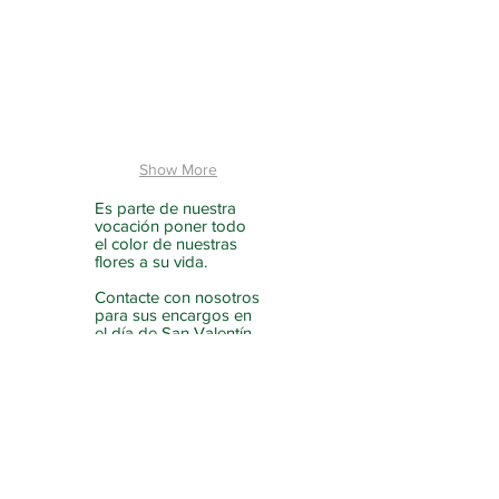
Show More
Es parte de nuestra
vocación poner todo
el color de nuestras
flores a su vida.
Contacte con nosotros
para sus encargos en
el día de San Valentín,
aniversarios,
cumpleaños, bautizos,
comuniones, bodas...
Le ayudaremos a
obtener el arreglo
floral perfecto y con la
mejor relación calidad-
precio para esas